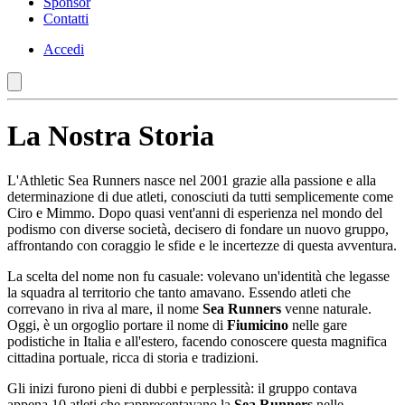
Sponsor
Contatti
Accedi
La Nostra Storia
L'Athletic Sea Runners nasce nel 2001 grazie alla passione e alla
determinazione di due atleti, conosciuti da tutti semplicemente come
Ciro e Mimmo. Dopo quasi vent'anni di esperienza nel mondo del
podismo con diverse società, decisero di fondare un nuovo gruppo,
affrontando con coraggio le sfide e le incertezze di questa avventura.
La scelta del nome non fu casuale: volevano un'identità che legasse
la squadra al territorio che tanto amavano. Essendo atleti che
correvano in riva al mare, il nome
Sea Runners
venne naturale.
Oggi, è un orgoglio portare il nome di
Fiumicino
nelle gare
podistiche in Italia e all'estero, facendo conoscere questa magnifica
cittadina portuale, ricca di storia e tradizioni.
Gli inizi furono pieni di dubbi e perplessità: il gruppo contava
appena 10 atleti che rappresentavano la
Sea Runners
nelle