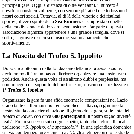
principali gare. Oggi, a distanza di oltre vent'anni, il numero è
cresciuto considerevolmente, con sempre più atleti che indossano i
nostri colori sociali. Tuttavia, al di là delle vittorie e dei risultati
sportivi, il vero spirito della
Sea Runners
è sempre stato quello
della condivisione e dello stare bene insieme. Far parte di questa
associazione significa appartenere a una grande famiglia, dove si
soffre, si gioisce e si cresce insieme, sia umanamente che
sportivamente.
La Nascita del Trofeo S. Ippolito
Dopo circa otto anni dalla fondazione della nostra associazione,
decidemmo di fare un passo ulteriore: organizzare una nostra gara
podistica. Anche questa volta ci assalirono dubbi e perplessità, ma
con impegno e il supporto del nostro team, riuscimmo a realizzare il
1° Trofeo S. Ippolito
.
Organizzare la gara fu una sfida enorme: le competizioni nel Lazio
erano tante e affermarsi non era semplice. Tuttavia, seguimmo la
nostra strada con determinazione. Il giorno della gara, sulle note del
Bolero di Ravel
, con circa
600 partecipanti
, il nostro sogno diventò
realtà. Fu un successo sotto ogni aspetto, tanto che i giornali locali
titolarono:
“S. Ippolito, che spettacolo!”
. In una splendida domenica
estiva, con temperature vicine ai 27°C, gli atleti percorsero le strade