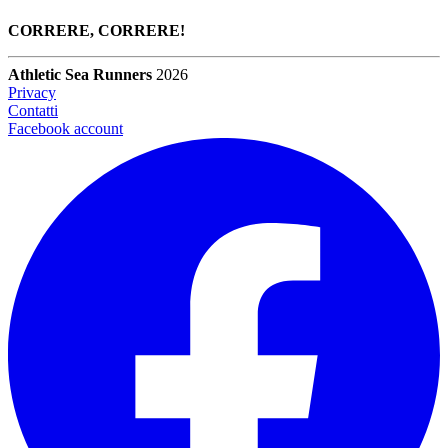
CORRERE, CORRERE!
A
thletic
S
ea
R
unners
2026
Privacy
Contatti
Facebook account