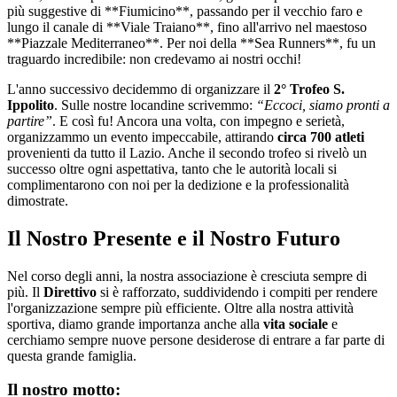
più suggestive di **Fiumicino**, passando per il vecchio faro e
lungo il canale di **Viale Traiano**, fino all'arrivo nel maestoso
**Piazzale Mediterraneo**. Per noi della **Sea Runners**, fu un
traguardo incredibile: non credevamo ai nostri occhi!
L'anno successivo decidemmo di organizzare il
2° Trofeo S.
Ippolito
. Sulle nostre locandine scrivemmo:
“Eccoci, siamo pronti a
partire”
. E così fu! Ancora una volta, con impegno e serietà,
organizzammo un evento impeccabile, attirando
circa 700 atleti
provenienti da tutto il Lazio. Anche il secondo trofeo si rivelò un
successo oltre ogni aspettativa, tanto che le autorità locali si
complimentarono con noi per la dedizione e la professionalità
dimostrate.
Il Nostro Presente e il Nostro Futuro
Nel corso degli anni, la nostra associazione è cresciuta sempre di
più. Il
Direttivo
si è rafforzato, suddividendo i compiti per rendere
l'organizzazione sempre più efficiente. Oltre alla nostra attività
sportiva, diamo grande importanza anche alla
vita sociale
e
cerchiamo sempre nuove persone desiderose di entrare a far parte di
questa grande famiglia.
Il nostro motto: